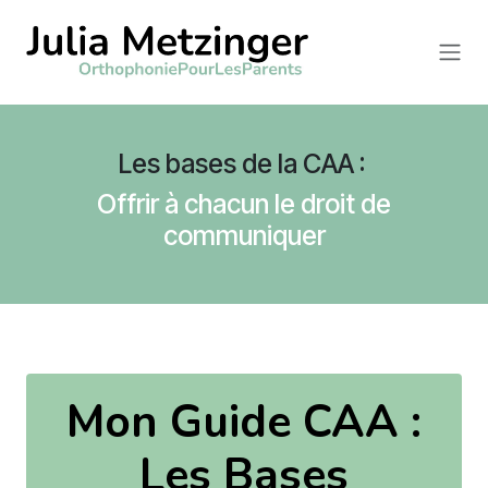
Se rendre au contenu
Les bases de la CAA :
Offrir à chacun le droit de
communiquer
Mon Guide CAA :
Les Bases