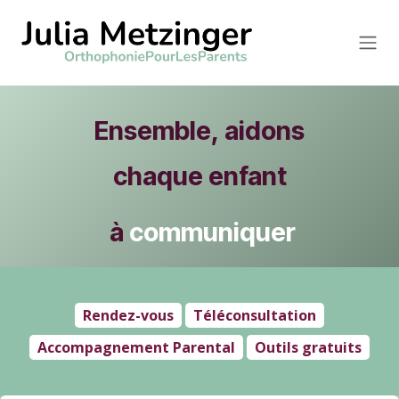
Se rendre au contenu
Ensemble, aidons
chaque enfant
à
communiquer
Rendez-vous
Téléconsultation
Accompagnement Parental
Outils gratuits