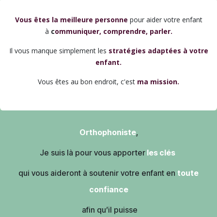
Vous êtes ​la meilleure personne
pour aider votre enfant
à
c
ommuniquer, comprendre, parler.
Il vous manque simplement les
stratégies adaptées
à votre
enfant.
Vous êtes au bon endroit, c'est
ma mission.
Orthophoniste
,
Je suis là pour vous apporter
les
clés
qui vous aideront à soutenir votre enfant en
toute
confiance
afin qu’il puisse